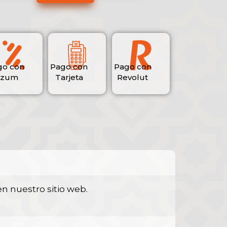
go con
Pago con
Pago con
izum
Tarjeta
Revolut
n nuestro sitio web.