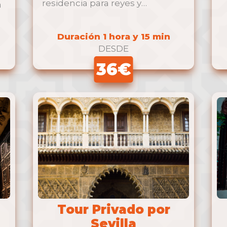
p
residencia para reyes y
a
monarcas. Dicho monumento
consta …
Duración 1 hora y 15 min
DESDE
36€
Tour Privado por
Sevilla