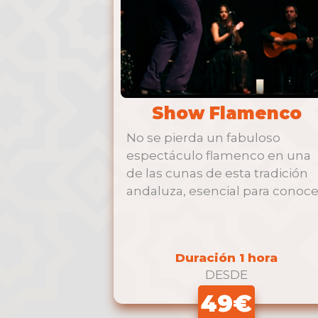
Show Flamenco
No se pierda un fabuloso
espectáculo flamenco en una
de las cunas de esta tradición
andaluza, esencial para conoce
a …
Duración 1 hora
DESDE
49€