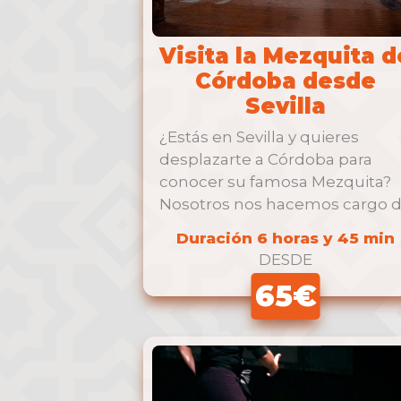
Visita la Mezquita d
Córdoba desde
Sevilla
¿Estás en Sevilla y quieres
desplazarte a Córdoba para
conocer su famosa Mezquita?
Nosotros nos hacemos cargo 
tu viaje …
Duración 6 horas y 45 min
DESDE
65€