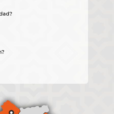
idad?
n?