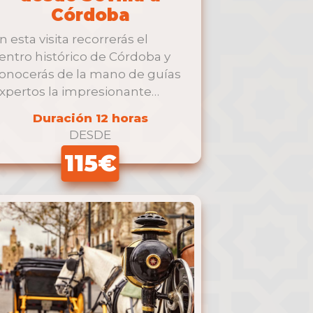
Córdoba
n esta visita recorrerás el
entro histórico de Córdoba y
onocerás de la mano de guías
xpertos la impresionante
ezquita-Catedral, …
Duración 12 horas
DESDE
115€