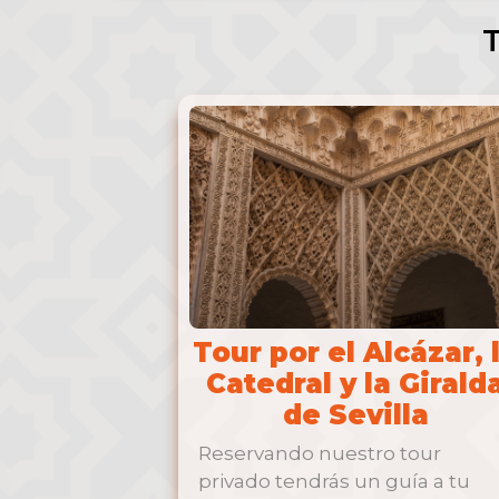
Tour por el Alcázar, 
Catedral y la Girald
de Sevilla
Reservando nuestro tour
privado tendrás un guía a tu