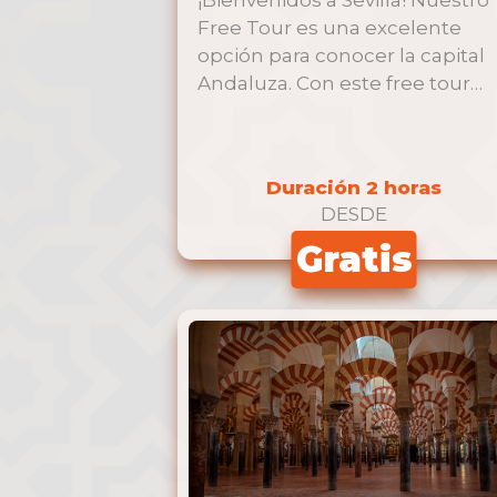
¡Bienvenidos a Sevilla! Nuestro
Free Tour es una excelente
opción para conocer la capital
Andaluza. Con este free tour
tendrá …
Duración 2 horas
DESDE
Gratis