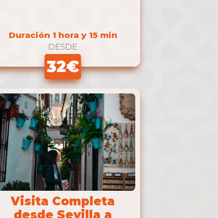
atrimonio de la …
Duración 1 hora y 15 min
DESDE
32€
Visita Completa
desde Sevilla a