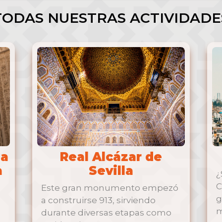
TODAS NUESTRAS ACTIVIDADE
la
Real Alcázar de
a
Sevilla
¿
C
Este gran monumento empezó
g
a construirse 913, sirviendo
m
durante diversas etapas como