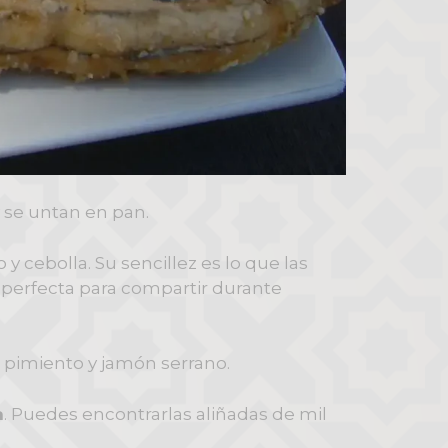
 se untan en pan.
y cebolla. Su sencillez es lo que las
perfecta para compartir durante
n pimiento y jamón serrano.
a
. Puedes encontrarlas aliñadas de mil