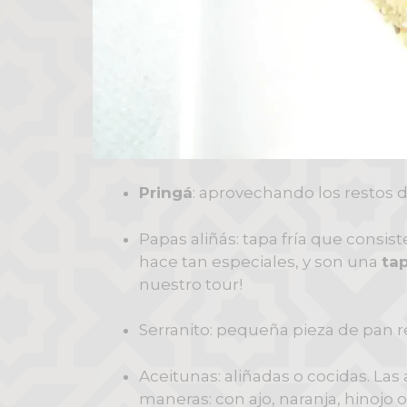
Pringá
: aprovechando los restos 
Papas aliñás: tapa fría que consist
hace tan especiales, y son una
ta
nuestro tour!
Serranito: pequeña pieza de pan re
Aceitunas: aliñadas o cocidas. Las
maneras: con ajo, naranja, hinojo 