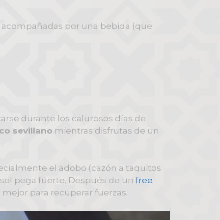
es) acompañadas por una bebida (que
scarse durante los calurosos días de
ico sevillano
mientras disfrutas de un
pecialmente el adobo (cazón a taquitos
el sol pega fuerte. Después de un
free
lo mejor para recuperar fuerzas.