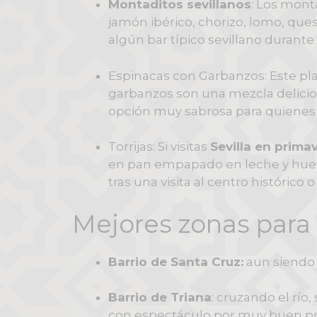
Montaditos sevillanos
: Los mont
jamón ibérico, chorizo, lomo, qu
algún bar típico sevillano durante
Espinacas con Garbanzos: Este plat
garbanzos son una mezcla delicios
opción muy sabrosa para quienes 
Torrijas: Si visitas
Sevilla en prima
en pan empapado en leche y huevo, 
tras una visita al centro histórico o
Mejores zonas para 
Barrio de Santa Cruz:
aun siendo e
Barrio de Triana
: cruzando el río
con espectáculo por muy buen pr