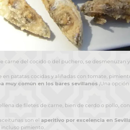
de carne del cocido o del puchero, se desmenuzan y
e en patatas cocidas y aliñadas con tomate, pimiento 
pa muy común en los bares sevillanos
¡Una opción 
llena de filetes de carne, bien de cerdo o pollo, co
 aceitunas son el
aperitivo por excelencia en Sevill
o incluso pimiento.