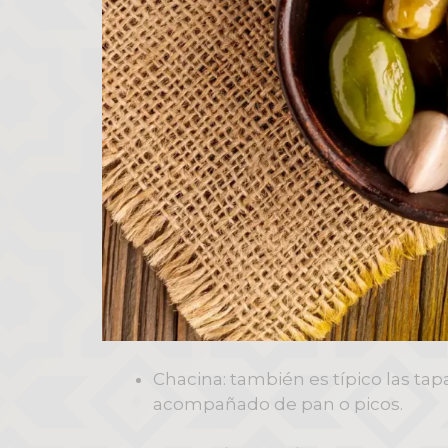
Chacina
: también es típico las ta
acompañado de pan o picos.