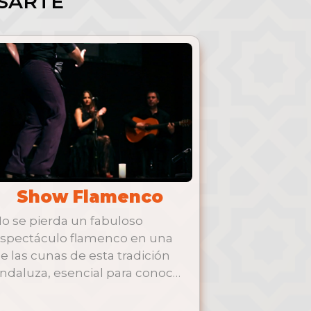
SARTE
Show Flamenco
o se pierda un fabuloso
spectáculo flamenco en una
e las cunas de esta tradición
ndaluza, esencial para conocer
 …