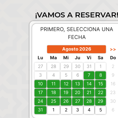
¡VAMOS A RESERVAR
PRIMERO, SELECCIONA UNA
FECHA
Agosto 2026
>>
Lu
Ma
Mi
Ju
Vi
Sa
Do
27
28
29
30
31
1
2
3
4
5
6
7
8
9
10
11
12
13
14
15
16
17
18
19
20
21
22
23
24
25
26
27
28
29
30
31
1
2
3
4
5
6