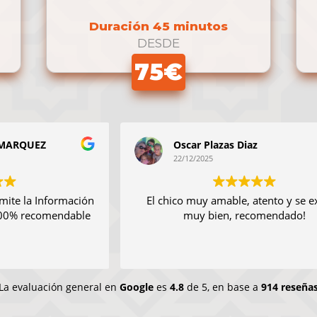
Duración 45 minutos
DESDE
75€
Oscar Plazas Diaz
22/12/2025
ón
El chico muy amable, atento y se explica
e
muy bien, recomendado!
d
La evaluación general en
Google
es
4.8
de 5,
en base a
914 reseña