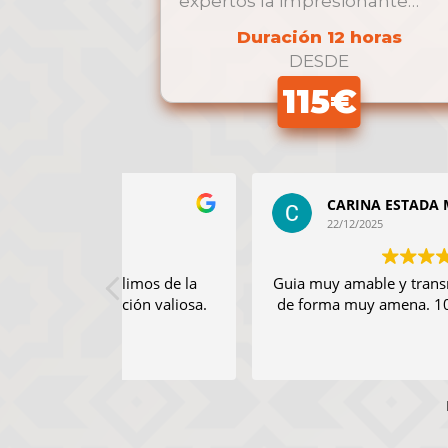
expertos la impresionante
Mezquita-Catedral, …
Duración 12 horas
DESDE
115€
CARINA ESTADA MARQUEZ
22/12/2025
limos de la
Guia muy amable y transmite la Informaci
ión valiosa.
de forma muy amena. 100% recomendabl