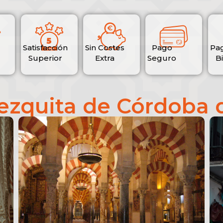
Satisfacción
Sin Costes
Pago
Pa
Superior
Extra
Seguro
B
Mezquita de Córdoba 