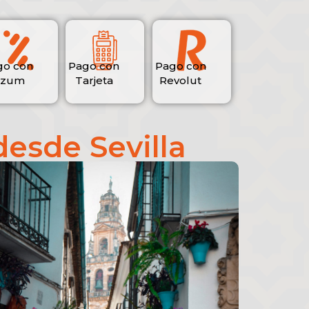
go con
Pago con
Pago con
izum
Tarjeta
Revolut
desde Sevilla