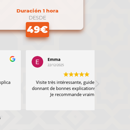
Duración 1 hora
DESDE
49€
Emma
Jose 
22/12/2025
22/12/
Visite très intéressante, guide agréable et
Nos ha gus
onnant de bonnes explications historiques !
explic
Je recommande vraiment !
s