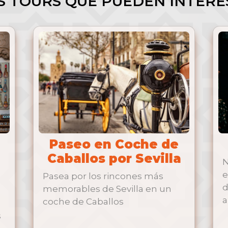
S TOURS QUE PUEDEN INTERE
Paseo en Coche de
Caballos por Sevilla
N
e
Pasea por los rincones más
d
memorables de Sevilla en un
a
coche de Caballos
a
s